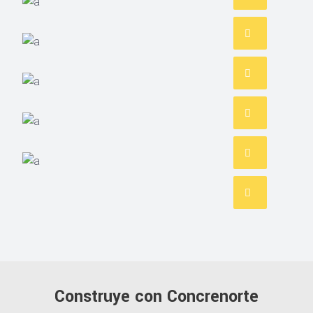
COMUNICATIONS
Evelyn Grant
MANAGER
Grace Hudson
ACCOUNT MANAGER
David Meyer
INTERIOR DESIGNER
Tiffany King
CREATIVE DIRECTOR
Christopher Wells
Construye con Concrenorte