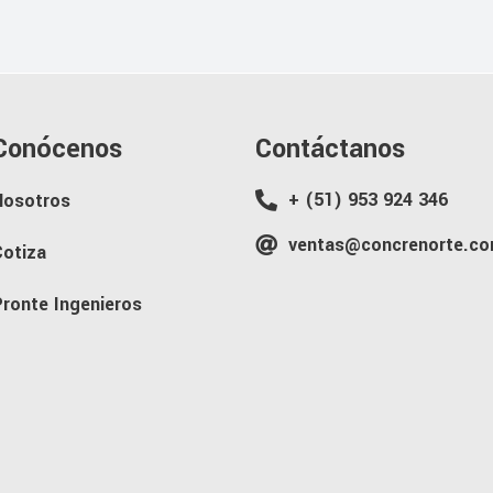
Conócenos
Contáctanos
+ (51) 953 924 346
Nosotros
ventas@concrenorte.co
Cotiza
Pronte Ingenieros